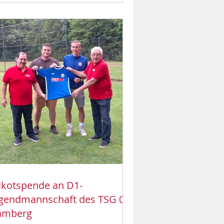
ikotspende an D1-
gendmannschaft des TSG 05
amberg