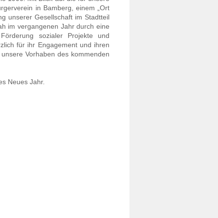
rgerverein in Bamberg, einem „Ort
g unserer Gesellschaft im Stadtteil
ah im vergangenen Jahr durch eine
Förderung sozialer Projekte und
rzlich für ihr Engagement und ihren
r all unsere Vorhaben des kommenden
gesfahrt in die ehemalige
stungsstadt Ingolstadt
es Neues Jahr.
aziergänge in der
underburg