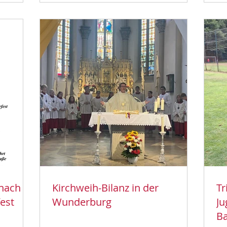
 nach
Kirchweih-Bilanz in der
Tr
est
Wunderburg
Ju
B