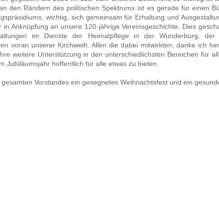
n den Rändern des politischen Spektrums ist es gerade für einen Bü
gspräsidiums, wichtig, sich gemeinsam für Erhaltung und Ausgestaltun
 in Anknüpfung an unsere 120-jährige Vereinsgeschichte. Dies gesch
staltungen im Dienste der Heimatpflege in der Wunderburg, der 
len voran unserer Kirchweih. Allen die dabei mitwirkten, danke ich he
m Ihre weitere Unterstützung in den unterschiedlichsten Bereichen fü
r an der
Wunderburger Kerwa 2026
Ta
Jubiläumsjahr hoffentlich für alle etwas zu bieten.
le
Fe
 gesamten Vorstandes ein gesegnetes Weihnachtsfest und ein gesund
Sp
W