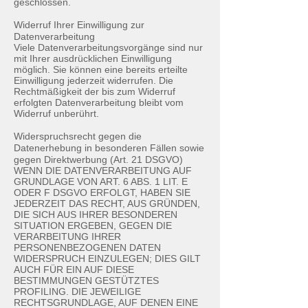
geschlossen.
Widerruf Ihrer Einwilligung zur
Datenverarbeitung
Viele Datenverarbeitungsvorgänge sind nur
mit Ihrer ausdrücklichen Einwilligung
möglich. Sie können eine bereits erteilte
Einwilligung jederzeit widerrufen. Die
Rechtmäßigkeit der bis zum Widerruf
erfolgten Datenverarbeitung bleibt vom
Widerruf unberührt.
Widerspruchsrecht gegen die
Datenerhebung in besonderen Fällen sowie
gegen Direktwerbung (Art. 21 DSGVO)
WENN DIE DATENVERARBEITUNG AUF
GRUNDLAGE VON ART. 6 ABS. 1 LIT. E
ODER F DSGVO ERFOLGT, HABEN SIE
JEDERZEIT DAS RECHT, AUS GRÜNDEN,
DIE SICH AUS IHRER BESONDEREN
SITUATION ERGEBEN, GEGEN DIE
VERARBEITUNG IHRER
PERSONENBEZOGENEN DATEN
WIDERSPRUCH EINZULEGEN; DIES GILT
AUCH FÜR EIN AUF DIESE
BESTIMMUNGEN GESTÜTZTES
PROFILING. DIE JEWEILIGE
RECHTSGRUNDLAGE, AUF DENEN EINE