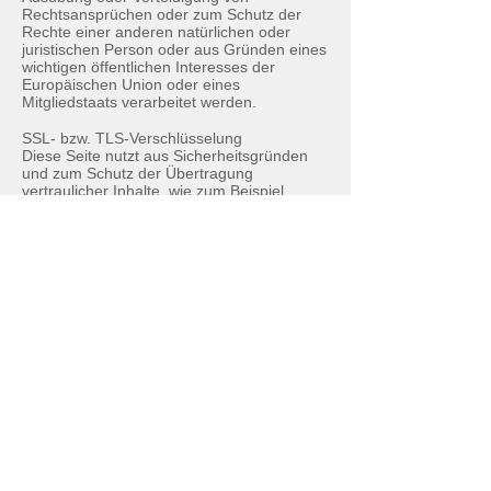
Rechtsansprüchen oder zum Schutz der
Rechte einer anderen natürlichen oder
juristischen Person oder aus Gründen eines
wichtigen öffentlichen Interesses der
Europäischen Union oder eines
Mitgliedstaats verarbeitet werden.
SSL- bzw. TLS-Verschlüsselung
Diese Seite nutzt aus Sicherheitsgründen
und zum Schutz der Übertragung
vertraulicher Inhalte, wie zum Beispiel
Bestellungen oder Anfragen, die Sie an uns
als Seitenbetreiber senden, eine SSL- bzw.
TLS-Verschlüsselung. Eine verschlüsselte
Verbindung erkennen Sie daran, dass die
Adresszeile des Browsers von „http://“ auf
„https://“ wechselt und an dem Schloss-
Symbol in Ihrer Browserzeile.
Wenn die SSL- bzw. TLS-Verschlüsselung
aktiviert ist, können die Daten, die Sie an
uns übermitteln, nicht von Dritten
mitgelesen werden.
Widerspruch gegen Werbe-E-Mails
Der Nutzung von im Rahmen der
Impressumspflicht veröffentlichten
Kontaktdaten zur Übersendung von nicht