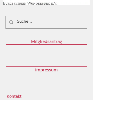
Mitgliedsantrag
Impressum
Kontakt:
Dieter Gramß: 0951 18516185
Florian Schuch:
0951 1808894
florianschuch@bambit.de