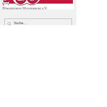
Mitgliedsantrag
Impressum
Kontakt:
Dieter Gramß: 0951 18516185
Florian Schuch:
0951 1808894
florianschuch@bambit.de