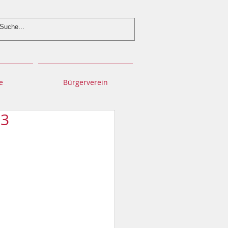
e
Bürgerverein
23