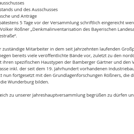
ausschusses
stands und des Ausschusses
nsche und Anträge
ätestens 5 Tage vor der Versammlung schriftlich eingereicht wer
. Volker Rößner „Denkmalinventarisation des Bayerischen Landes
estraße“.
r zuständige Mitarbeiter in dem seit Jahrzehnten laufenden Großp
iegen bereits viele veröffentlichte Bände vor, zuletzt zu den nord
it ihren spezifischen Haustypen der Bamberger Gärtner und den 
asse inkl. der seit dem 19. Jahrhundert vorhandenen Industriebau
kt nun fortgesetzt mit den Grundlagenforschungen Rößners, die di
r die Wunderburg bilden.
hlreich zu unserer Jahreshauptversammlung begrüßen zu dürfen un