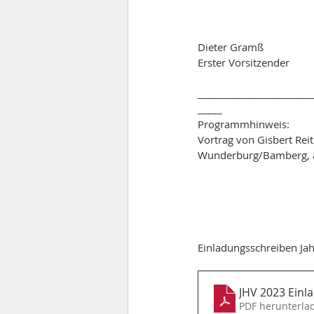
Dieter Gramß 
Erster Vorsitzender
_______________________
_____
Programmhinweis:
Vortrag von Gisbert Reit
Wunderburg/Bamberg, am
Einladungsschreiben J
JHV 2023 Einl
PDF herunterla