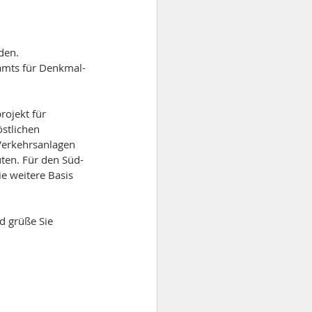
den.
amts für Denkmal-
rojekt für 
östlichen 
Verkehrsanlagen 
ten. Für den Süd- 
e weitere Basis 
d grüße Sie 