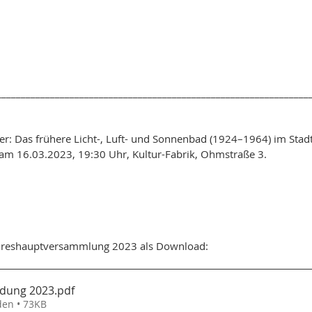
________________________________________________________________
er: Das frühere Licht-, Luft- und Sonnenbad (1924–1964) im Stadtt
 16.03.2023, 19:30 Uhr, Kultur-Fabrik, Ohmstraße 3.
ahreshauptversammlung 2023 als Download:
adung 2023
.pdf
den • 73KB