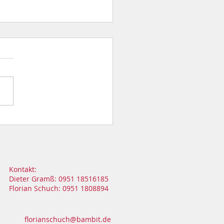
sfahrt in die ehemalige
ungsstadt Ingolstadt
Kontakt:
Dieter Gramß: 0951 18516185
Florian Schuch: 0951 1808894
florianschuch@bambit.de