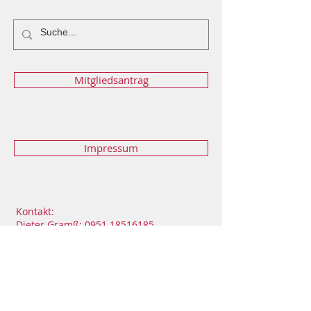
Mitgliedsantrag
Impressum
Kontakt:
Dieter Gramß: 0951 18516185
Florian Schuch:
0951 1808894
florianschuch@bambit.de