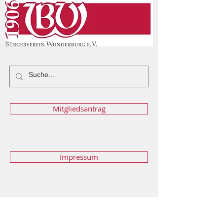
Mitgliedsantrag
Impressum
Kontakt:
Dieter Gramß: 0951 18516185
Florian Schuch:
0951 1808894